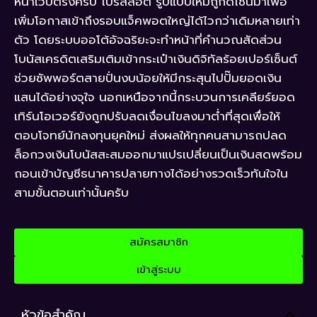
หน้าเว็บตรงครับ โปรสล็อต รูปแบบใหม่ถูกดีไซน์มาเพื่อ
เพิ่มโอกาสเข้าถึงรอบแจ็คพอตใหญ่ได้ไวกว่าเดิมหลายเท่า
ตัว โดยระบบออโต้อัจฉริยะจะทำหน้าที่คำนวณสัดส่วน
โบนัสเครดิตเสริมเติมเข้ากระเป๋าเงินดิจิทัลร้อยเปอร์เซ็นต์
ช่วยซัพพอร์ตสายปั่นงบน้อยให้มีกระสุนไปปั๊มยอดเงิน
แสนได้อย่างจุใจ นอกเหนือจากนี้กระบวนการเคลียร์ยอด
เทิร์นโอเวอร์ยังถูกปรับลดเงื่อนไขลงมาต่ำที่สุดเพื่อให้
ตอบโจทย์นักลงทุนยุคใหม่ ส่งผลให้ทุกคนสามารถปลด
ล็อกวงเงินโบนัสสะสมออกมาแปรเปลี่ยนเป็นเงินสดพร้อม
ถอนเข้าบัญชีธนาคารปลายทางได้อย่างรวดเร็วทันใจใน
สามขั้นตอนเท่านั้นครับ
สมัครสมาชิก
เข้าสู่ระบบ
หัวข้อสำคัญ