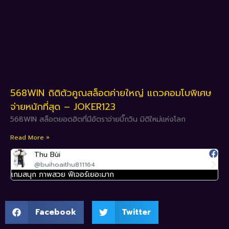
568WIN ถิติตัวคูณสล็อตค่ายใหญ่ แถวคอมโบพิเศษ
จ่ายหนักที่สุด – JOKER123
568WIN สล็อตยอดฮิตที่มีอัตราจ่ายบิ๊กวิน มิติใหม่แห่งโลก
Read More »
Thu Bùi
@buihoaithu811164
เกมสนุก ภาพสวย ฟีเจอร์เยอะมาก
แต
Facebook
Twitter