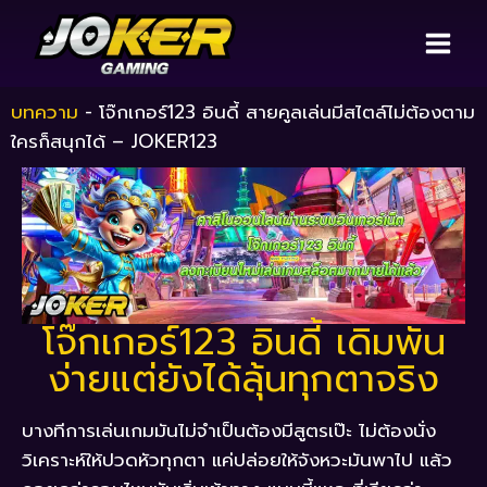
บทความ
-
โจ๊กเกอร์123 อินดี้ สายคูลเล่นมีสไตล์ไม่ต้องตาม
ใครก็สนุกได้ – JOKER123
โจ๊กเกอร์123 อินดี้ เดิมพัน
ง่ายแต่ยังได้ลุ้นทุกตาจริง
บางทีการเล่นเกมมันไม่จำเป็นต้องมีสูตรเป๊ะ ไม่ต้องนั่ง
วิเคราะห์ให้ปวดหัวทุกตา แค่ปล่อยให้จังหวะมันพาไป แล้ว