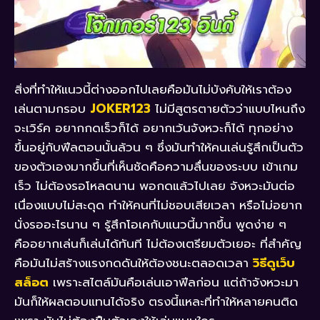
สิ่งที่ทำให้แนวนี้ต่างออกไปเลยคือมันไม่บังคับให้เราต้อง
เล่นตามกรอบ
JOKER123
ไม่มีสูตรตายตัวว่าแบบไหนถึง
จะเวิร์ค อยากกดเร็วก็ได้ อยากเว้นจังหวะก็ได้ ทุกอย่าง
ขึ้นอยู่กับฟีลตอนนั้นล้วน ๆ ซึ่งมันทำให้คนเล่นรู้สึกเป็นตัว
ของตัวเองมากขึ้นที่เห็นชัดคือความลื่นของระบบ เข้าเกม
เร็ว ไม่ต้องรอโหลดนาน พอกดแล้วไปเลย จังหวะมันต่อ
เนื่องแบบไม่สะดุด ทำให้คนที่ไม่ชอบเสียเวลา หรือไม่อยาก
นั่งรออะไรนาน ๆ รู้สึกโอเคกับแนวนี้มากขึ้น พูดง่าย ๆ
คืออยากเล่นก็เล่นได้ทันที ไม่ต้องเตรียมตัวเยอะ ที่สำคัญ
คือมันไม่สร้างแรงกดดันให้ต้องชนะตลอดเวลา
วิธีดูเว็บ
สล็อต
เพราะสไตล์มันคือเล่นเอาฟีลก่อน แต่ถ้าจังหวะมา
มันก็ให้ผลตอบแทนได้จริง ตรงนี้แหละที่ทำให้หลายคนติด