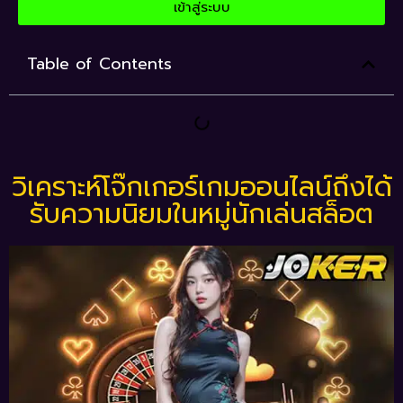
เข้าสู่ระบบ
Table of Contents
วิเคราะห์โจ๊กเกอร์เกมออนไลน์ถึงได้
รับความนิยมในหมู่นักเล่นสล็อต