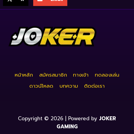
หน้าหลัก
สมัครสมาชิก
ทางเข้า
ทดลองเล่น
ดาวน์โหลด
บทความ
ติดต่อเรา
Copyright © 2026 | Powered by
JOKER
GAMING