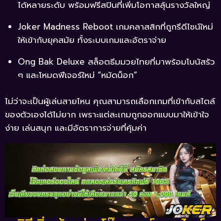
ได้หลายระดับ พร้อมฟรีสปินที่เพิ่มโอกาสลุ้นรางวัลใหญ่
Joker Madness Reboot เกมคลาสสิกที่ถูกรีดีไซน์ใหม่
ให้เข้ากับยุคสมัย ทั้งระบบเกมและอัตราจ่าย
Ong Bak Deluxe สล็อตธีมมวยไทยที่มาพร้อมโบนัสรัว
ๆ และโหมดฟีเจอร์ใหม่ “หมัดน็อก”
ไม่ว่าจะเป็นผู้เล่นสายไหน คุณสามารถเลือกเกมที่เข้ากับสไตล์
ของตัวเองได้ไม่ยาก เพราะแต่ละเกมถูกออกแบบมาให้เข้าใจ
ง่าย เล่นสนุก และมีอัตราการจ่ายที่คุ้มค่า