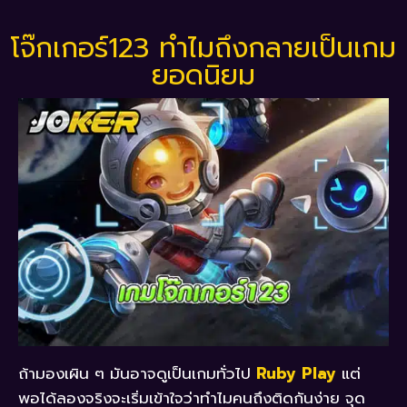
โจ๊กเกอร์123 ทำไมถึงกลายเป็นเกม
ยอดนิยม
ถ้ามองเผิน ๆ มันอาจดูเป็นเกมทั่วไป
Ruby Play
แต่
พอได้ลองจริงจะเริ่มเข้าใจว่าทำไมคนถึงติดกันง่าย จุด