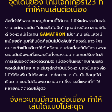
จุดเด่นของ เกมโจ๊กเกอร์123 ที่
ทำให้คนเล่นต่อเนื่อง
สิ่งที่ทำให้หลายคนอยู่กับเกมนี้ได้นาน ไม่ใช่แค่เพราะมันเล่น
ง่าย แต่เพราะมัน “เล่นแล้วไม่ฝืน” ทุกอย่างมันบาลานซ์กัน
ดี จังหวะไม่เร็วเกิน
GAMATRON
ไม่ช้าเกิน เล่นแล้วไม่
เหนื่อยอีกมุมที่เห็นชัดคือมันไม่บังคับให้ต้องเล่นยาว ใคร
อยากเข้าแป๊บเดียวก็ได้ หรือจะเล่นต่อเนื่องก็ยังไหว เพราะ
ระบบมันนิ่งพอที่จะรองรับทั้งสองแบบ คนเลยปรับสไตล์
การเล่นของตัวเองได้ตามใจ ไม่ต้องฝืนให้เข้ากับเกมแล้ว
พอเล่นไปเรื่อย ๆ จะเริ่มรู้สึกว่ามันมีจังหวะของมันเอง คือ
ไม่ได้ต้องรีบ ไม่ต้องเร่ง แค่ค่อย ๆ เล่นไป มันก็สนุกได้
เรื่อย ๆ แบบไม่ต้องพยายามมาก ซึ่งตรงนี้แหละที่ทำให้
หลายคนติดโดยไม่รู้ตัว
จังหวะเกมมีความต่อเนื่อง ทำให้
เล่นได้แบบไม่สะดุด