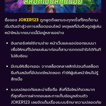
ชื่อของ
JOKER123
ถูกพูดถึงแทบจะทุกครั้งที่ใครก็ตาม
เริ่มต้นเข้าสู่วงการสล็อตออนไลน์ เหตุผลที่มันดึงดูดผู้เล่น
หน้าใหม่มากขนาดนี้มีอยู่หลายอย่าง
อินเทอร์เฟซใช้งานง่าย หน้าเว็บและแอปออกแบบมา
เพื่อให้คนที่ไม่เคยเล่นมาก่อนก็สามารถกดเข้าใจได้ทันที
ไม่ซับซ้อน
มีเกมให้เลือกเยอะ จากสล็อตคลาสสิกไปจนถึงสล็อต
ธีมทันสมัยที่อัปเดตใหม่ตลอด ทำให้ผู้เล่นหน้าใหม่ไม่รู้
สึกเบื่อ
ระบบปลอดภัยและน่าเชื่อถือ สิ่งที่มือใหม่กังวลมาก
ที่สุดคือการฝากถอนและการเก็บข้อมูลส่วนตัว
JOKER123 เลยจัดเต็มเรื่องระบบรักษาความปลอดภัย