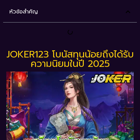
หัวข้อสำคัญ
JOKER123 โบนัสทุนน้อยถึงได้รับ
ความนิยมในปี 2025