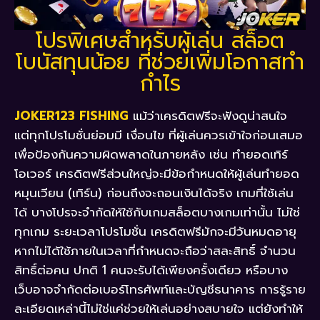
โปรพิเศษสำหรับผู้เล่น สล็อต
โบนัสทุนน้อย ที่ช่วยเพิ่มโอกาสทำ
กำไร
JOKER123 FISHING
แม้ว่าเครดิตฟรีจะฟังดูน่าสนใจ
แต่ทุกโปรโมชั่นย่อมมี เงื่อนไข ที่ผู้เล่นควรเข้าใจก่อนเสมอ
เพื่อป้องกันความผิดพลาดในภายหลัง เช่น ทำยอดเทิร์
โอเวอร์ เครดิตฟรีส่วนใหญ่จะมีข้อกำหนดให้ผู้เล่นทำยอด
หมุนเวียน (เทิร์น) ก่อนถึงจะถอนเงินได้จริง เกมที่ใช้เล่น
ได้ บางโปรจะจำกัดให้ใช้กับเกมสล็อตบางเกมเท่านั้น ไม่ใช่
ทุกเกม ระยะเวลาโปรโมชั่น เครดิตฟรีมักจะมีวันหมดอายุ
หากไม่ได้ใช้ภายในเวลาที่กำหนดจะถือว่าสละสิทธิ์ จำนวน
สิทธิ์ต่อคน ปกติ 1 คนจะรับได้เพียงครั้งเดียว หรือบาง
เว็บอาจจำกัดต่อเบอร์โทรศัพท์และบัญชีธนาคาร การรู้ราย
ละเอียดเหล่านี้ไม่ใช่แค่ช่วยให้เล่นอย่างสบายใจ แต่ยังทำให้