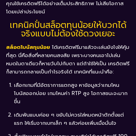
คุณใช้เครดิตฟรีได้อย่างเต็มประสิทธิภาพ ไม่เสียโอกาส
โดยเปล่าประโยชน์
เทคนิคปั่นสล็อตทุนน้อยให้บวกได้
จริงแบบไม่ต้องใช้ดวงเยอะ
สล็อตโบนัสทุนน้อย
ได้เครดิตฟรีมาแล้วจะเล่นยังไงให้คุ้ม
ที่สุด นี่คือสิ่งที่หลายคนสงสัย เพราะบางคนเอาไปเล่น
หมดในตาเดียวก็หายวับไปกับตา แต่ถ้าใช้ให้เป็น เครดิตฟรี
ก็สามารถกลายเป็นกำไรจริงได้ เทคนิคที่แนะนำคือ:
เลือกเกมที่มีอัตราการแตกสูง หาข้อมูลว่าเกมไหน
โบนัสออกบ่อย เกมไหนค่า RTP สูง โอกาสชนะจะมาก
ขึ้น
เดิมพันแบบค่อย ๆ ขยับไม่ควรใส่หมดหน้าตักตั้งแต่
แรก ให้เริ่มจากเบทเล็ก ๆ แล้วค่อยเพิ่มเมื่อมั่นใจ