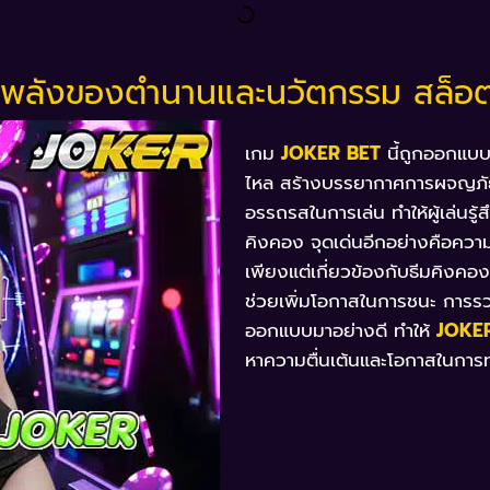
พลังของตำนานและนวัตกรรม สล็อ
เกม
JOKER BET
นี้ถูกออกแบบ
ไหล สร้างบรรยากาศการผจญภัยที
อรรถรสในการเล่น ทำให้ผู้เล่นร
คิงคอง จุดเด่นอีกอย่างคือคว
เพียงแต่เกี่ยวข้องกับธีมคิงคอง
ช่วยเพิ่มโอกาสในการชนะ การรว
ออกแบบมาอย่างดี ทำให้
JOKE
หาความตื่นเต้นและโอกาสในการ