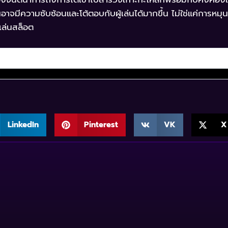
่นอาจมีความซับซ้อนและโต้ตอบกับผู้เล่นได้มากขึ้น ไม่ใช่แค่กา
เล่นสล็อต
LinkedIn
Pinterest
VK
X