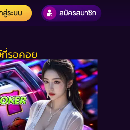
ที่รอคอย