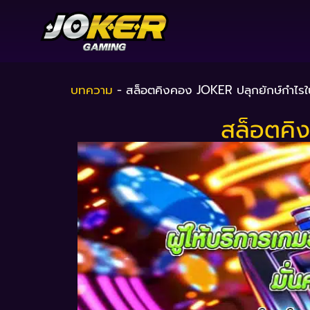
บทความ
-
สล็อตคิงคอง JOKER ปลุกยักษ์กำไร
สล็อตคิ