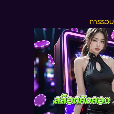
การรวม