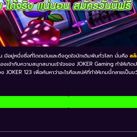
ีอยู่หนึ่งชื่อที่โดดเด่นและดึงดูดใจนักเดิมพันทั่วโลก นั่นคือ
สล
งคองเข้ากับความสนุกสนานเร้าใจของ JOKER Gaming ทำให้เกิดป
ง JOKER 123 เพื่อค้นหาว่าอะไรคือเสน่ห์ที่ทำให้เกมนี้กลายเ