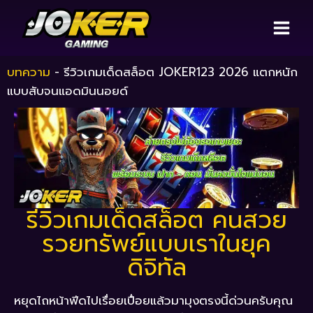
บทความ
-
รีวิวเกมเด็ดสล็อต JOKER123 2026 แตกหนัก
แบบสับจนแอดมินนอยด์
รีวิวเกมเด็ดสล็อต คนสวย
รวยทรัพย์แบบเราในยุค
ดิจิทัล
หยุดไถหน้าฟีดไปเรื่อยเปื่อยแล้วมามุงตรงนี้ด่วนครับคุณ