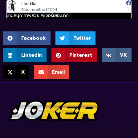
Thu Bùi
@buihoaithu811164
เกมสนุก ภาพสวย ฟีเจอร์เยอะมาก
แต
Facebook
Twitter
LinkedIn
Pinterest
VK
X
Email