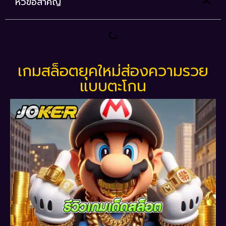
หัวข้อสำคัญ
เกมสล็อตยุคใหม่ส่องความรวย
แบบตะโกน