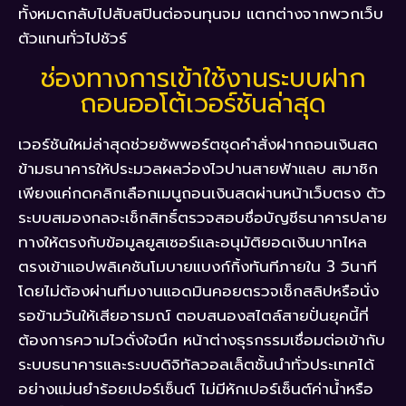
ทั้งหมดกลับไปสับสปินต่อจนทุนจม แตกต่างจากพวกเว็บ
ตัวแทนทั่วไปชัวร์
ช่องทางการเข้าใช้งานระบบฝาก
ถอนออโต้เวอร์ชันล่าสุด
เวอร์ชันใหม่ล่าสุดช่วยซัพพอร์ตชุดคำสั่งฝากถอนเงินสด
ข้ามธนาคารให้ประมวลผลว่องไวปานสายฟ้าแลบ สมาชิก
เพียงแค่กดคลิกเลือกเมนูถอนเงินสดผ่านหน้าเว็บตรง ตัว
ระบบสมองกลจะเช็กสิทธิ์ตรวจสอบชื่อบัญชีธนาคารปลาย
ทางให้ตรงกับข้อมูลยูสเซอร์และอนุมัติยอดเงินบาทไหล
ตรงเข้าแอปพลิเคชันโมบายแบงก์กิ้งทันทีภายใน 3 วินาที
โดยไม่ต้องผ่านทีมงานแอดมินคอยตรวจเช็กสลิปหรือนั่ง
รอข้ามวันให้เสียอารมณ์ ตอบสนองสไตล์สายปั่นยุคนี้ที่
ต้องการความไวดั่งใจนึก หน้าต่างธุรกรรมเชื่อมต่อเข้ากับ
ระบบธนาคารและระบบดิจิทัลวอลเล็ตชั้นนำทั่วประเทศได้
อย่างแม่นยำร้อยเปอร์เซ็นต์ ไม่มีหักเปอร์เซ็นต์ค่าน้ำหรือ