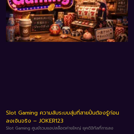
Slot Gaming ความลับระบบสุ่มที่สายปั่นต้องรู้ก่อน
ลงเงินจริง – JOKER123
Slot Gaming ศูนย์รวมแอปสล็อตค่ายใหญ่ ยุคดิจิทัลที่การลง