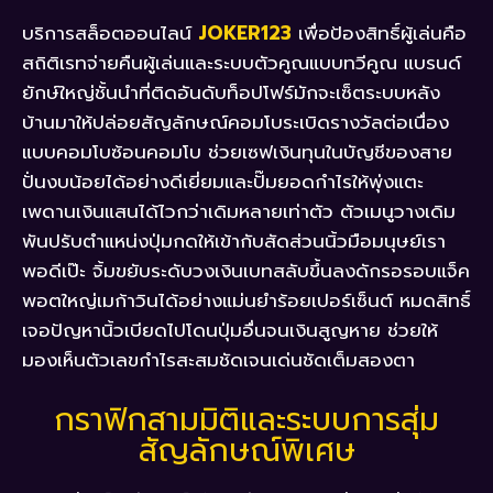
บริการสล็อตออนไลน์
JOKER123
เพื่อป้องสิทธิ์ผู้เล่นคือ
สถิติเรทจ่ายคืนผู้เล่นและระบบตัวคูณแบบทวีคูณ แบรนด์
ยักษ์ใหญ่ชั้นนำที่ติดอันดับท็อปโฟร์มักจะเซ็ตระบบหลัง
บ้านมาให้ปล่อยสัญลักษณ์คอมโบระเบิดรางวัลต่อเนื่อง
แบบคอมโบซ้อนคอมโบ ช่วยเซฟเงินทุนในบัญชีของสาย
ปั่นงบน้อยได้อย่างดีเยี่ยมและปั๊มยอดกำไรให้พุ่งแตะ
เพดานเงินแสนได้ไวกว่าเดิมหลายเท่าตัว ตัวเมนูวางเดิม
พันปรับตำแหน่งปุ่มกดให้เข้ากับสัดส่วนนิ้วมือมนุษย์เรา
พอดีเป๊ะ จิ้มขยับระดับวงเงินเบทสลับขึ้นลงดักรอรอบแจ็ค
พอตใหญ่เมก้าวินได้อย่างแม่นยำร้อยเปอร์เซ็นต์ หมดสิทธิ์
เจอปัญหานิ้วเบียดไปโดนปุ่มอื่นจนเงินสูญหาย ช่วยให้
มองเห็นตัวเลขกำไรสะสมชัดเจนเด่นชัดเต็มสองตา
กราฟิกสามมิติและระบบการสุ่ม
สัญลักษณ์พิเศษ