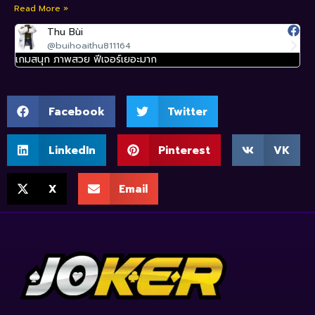
Read More »
Thu Bùi
@buihoaithu811164
เกมสนุก ภาพสวย ฟีเจอร์เยอะมาก
แต
Facebook
Twitter
LinkedIn
Pinterest
VK
X
Email