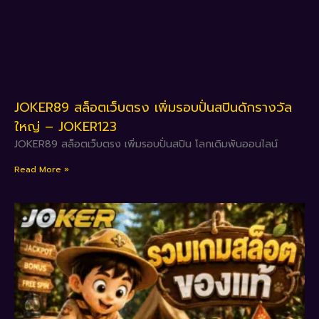
JOKER89 สล็อตเว็บตรง เพิ่มรอบปั่นสปินดักรางวัล
ใหญ่ – JOKER123
JOKER89 สล็อตเว็บตรง เพิ่มรอบปั่นสปิน โลกเดิมพันออนไลน์
Read More »