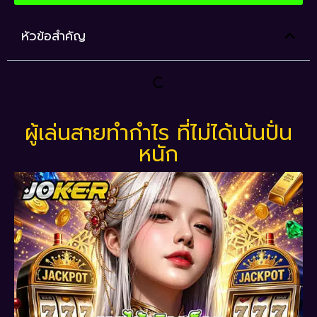
หัวข้อสำคัญ
ผู้เล่นสายทำกำไร ที่ไม่ได้เน้นปั่น
หนัก