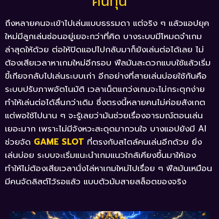
คืนทุน
ถึงหลายคนจะเข้าไปเล่นแบบธรรมดา แต่จริง ๆ แล้วแอปยุค
ใหม่มีลูกเล่นซ่อนอยู่เยอะกว่าที่คิด บางระบบมีโหมดจำเกม
ล่าสุดให้ด้วย ต่อให้ปิดแอปไปกลับมาก็ยังเล่นต่อได้เลย ไม่
ต้องเสียเวลาหาเกมใหม่อีกรอบ ฟีลมันสะดวกแบบใช้แล้วเริ่ม
ขี้เกียจกลับไปเล่นระบบเก่า อีกอย่างที่สายเล่นบ่อยใช้กันคือ
ระบบปรับภาพอัตโนมัติ เวลาเน็ตแกว่งเกมจะไม่กระตุกง่าย
ทำให้เล่นต่อได้ลื่นกว่าเดิม ซึ่งตรงนี้หลายคนไม่ค่อยสังเกต
แต่พอใช้ไปนาน ๆ จะรู้เลยว่ามันช่วยเรื่องอารมณ์ตอนเล่น
เยอะมาก เพราะไม่มีจังหวะสะดุดมากวนใจ บางแอปยังมี AI
ช่วยจัด
GAME SLOT
ที่ตรงกับสไตล์คนเล่นอีกด้วย ยิ่ง
เล่นบ่อย ระบบจะเริ่มแนะนำเกมแนวใกล้เคียงขึ้นมาให้เอง
ทำให้ไม่ต้องเสียเวลานั่งไล่หาเกมใหม่ไปเรื่อย ๆ ฟีลมันเหมือน
มีคนจัดลิสต์ไว้รอแล้ว แบบตัวมัมสายสล็อตของจริง