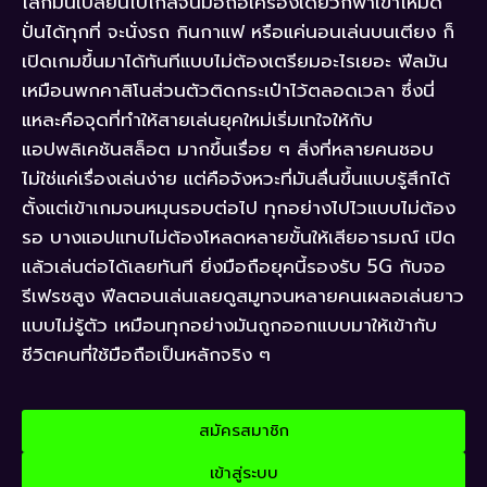
โลกมันเปลี่ยนไปไกลจนมือถือเครื่องเดียวก็พาเข้าโหมด
ปั่นได้ทุกที่ จะนั่งรถ กินกาแฟ หรือแค่นอนเล่นบนเตียง ก็
เปิดเกมขึ้นมาได้ทันทีแบบไม่ต้องเตรียมอะไรเยอะ ฟีลมัน
เหมือนพกคาสิโนส่วนตัวติดกระเป๋าไว้ตลอดเวลา ซึ่งนี่
แหละคือจุดที่ทำให้สายเล่นยุคใหม่เริ่มเทใจให้กับ
แอปพลิเคชันสล็อต มากขึ้นเรื่อย ๆ สิ่งที่หลายคนชอบ
ไม่ใช่แค่เรื่องเล่นง่าย แต่คือจังหวะที่มันลื่นขึ้นแบบรู้สึกได้
ตั้งแต่เข้าเกมจนหมุนรอบต่อไป ทุกอย่างไปไวแบบไม่ต้อง
รอ บางแอปแทบไม่ต้องโหลดหลายขั้นให้เสียอารมณ์ เปิด
แล้วเล่นต่อได้เลยทันที ยิ่งมือถือยุคนี้รองรับ 5G กับจอ
รีเฟรชสูง ฟีลตอนเล่นเลยดูสมูทจนหลายคนเผลอเล่นยาว
แบบไม่รู้ตัว เหมือนทุกอย่างมันถูกออกแบบมาให้เข้ากับ
ชีวิตคนที่ใช้มือถือเป็นหลักจริง ๆ
สมัครสมาชิก
เข้าสู่ระบบ