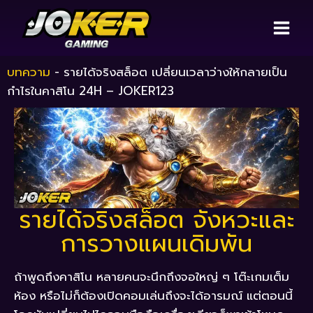
บทความ
-
รายได้จริงสล็อต เปลี่ยนเวลาว่างให้กลายเป็น
กำไรในคาสิโน 24H – JOKER123
รายได้จริงสล็อต จังหวะและ
การวางแผนเดิมพัน
ถ้าพูดถึงคาสิโน หลายคนจะนึกถึงจอใหญ่ ๆ โต๊ะเกมเต็ม
ห้อง หรือไม่ก็ต้องเปิดคอมเล่นถึงจะได้อารมณ์ แต่ตอนนี้