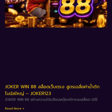
JOKER WIN 88 สล็อตเว็บตรง สูตรเฉลี่ยค่าน้ำดัก
โบนัสใหญ่ – JOKER123
JOKER WIN 88 สร้างความได้เปรียบเหนือกติกาเกมสล็อต มิติใ
Read More »