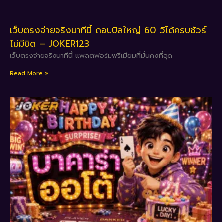
เว็บตรงจ่ายจริงนาทีนี้ ถอนบิลใหญ่ 60 วิได้ครบชัวร์
ไม่มีบิด – JOKER123
เว็บตรงจ่ายจริงนาทีนี้ แพลตฟอร์มพรีเมียมที่มั่นคงที่สุด
Read More »