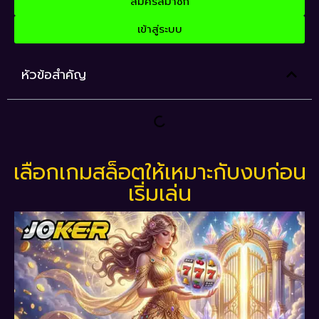
สมัครสมาชิก
เข้าสู่ระบบ
หัวข้อสำคัญ
เลือกเกมสล็อตให้เหมาะกับงบก่อน
เริ่มเล่น