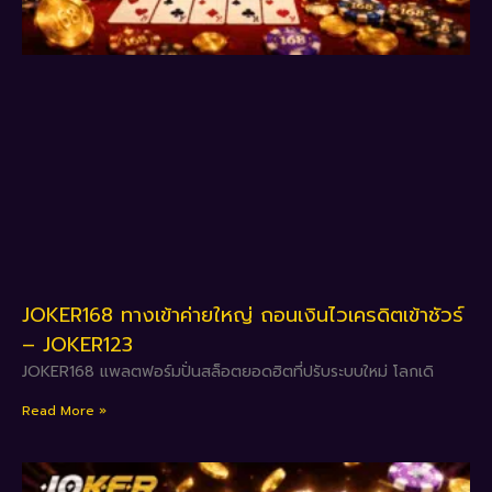
JOKER168 ทางเข้าค่ายใหญ่ ถอนเงินไวเครดิตเข้าชัวร์
– JOKER123
JOKER168 แพลตฟอร์มปั่นสล็อตยอดฮิตที่ปรับระบบใหม่ โลกเดิ
Read More »