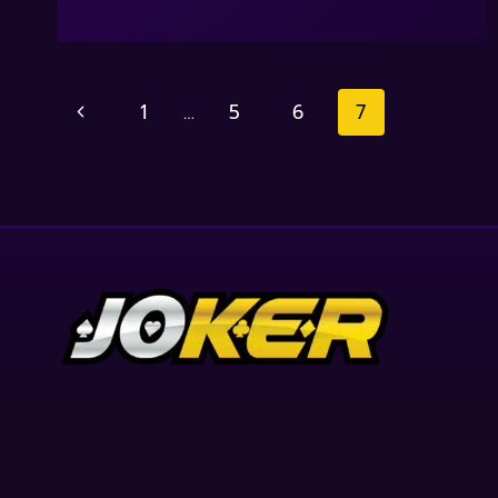
1
…
5
6
7