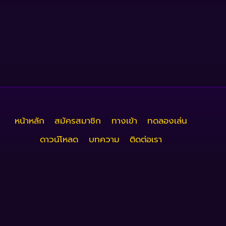
หน้าหลัก
สมัครสมาชิก
ทางเข้า
ทดลองเล่น
ดาวน์โหลด
บทความ
ติดต่อเรา