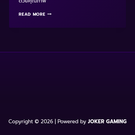
ด้วยคุณภาพ
READ MORE
Copyright © 2026 | Powered by
JOKER GAMING