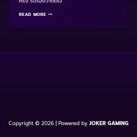
ครั้ง รับรองว่าติดใจ
READ MORE
Copyright © 2026 | Powered by
JOKER GAMING