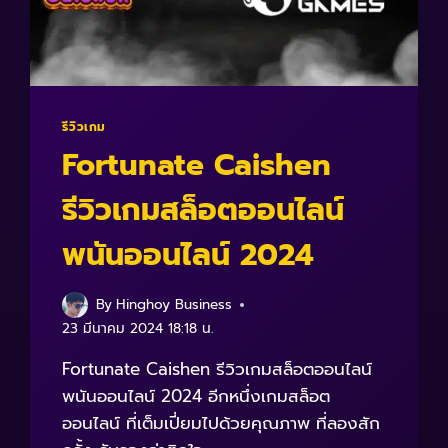
รีวิวเกม
Fortunate Caishen
รีวิวเกมสล็อตออนไลน์
พนันออนไลน์ 2024
By
Hinghoy Business
23 มีนาคม 2024 18:18 น.
Fortunate Caishen รีวิวเกมสล็อตออนไลน์
พนันออนไลน์ 2024 อีกหนึ่งเกมสล็อต
ออนไลน์ ที่เต็มเปี่ยมไปด้วยคุณภาพ ที่ลองสัก