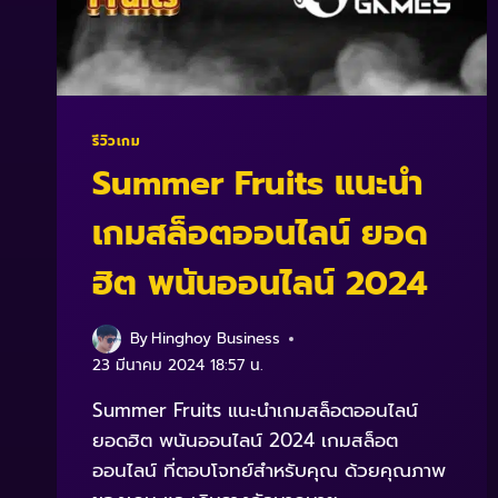
รีวิวเกม
Summer Fruits แนะนำ
เกมสล็อตออนไลน์ ยอด
ฮิต พนันออนไลน์ 2024
By
Hinghoy Business
23 มีนาคม 2024 18:57 น.
Summer Fruits แนะนำเกมสล็อตออนไลน์
ยอดฮิต พนันออนไลน์ 2024 เกมสล็อต
ออนไลน์ ที่ตอบโจทย์สำหรับคุณ ด้วยคุณภาพ