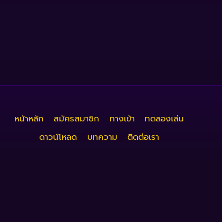
หน้าหลัก
สมัครสมาชิก
ทางเข้า
ทดลองเล่น
ดาวน์โหลด
บทความ
ติดต่อเรา