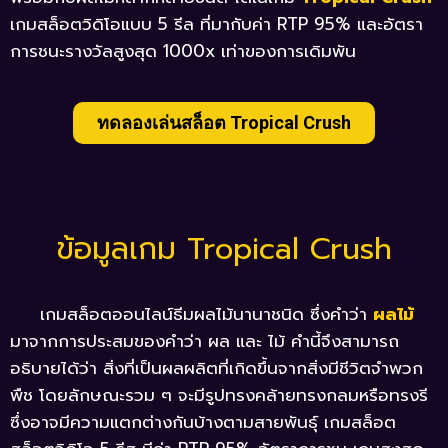
เกมสล็อตวิดิโอแบบ 5 รีล ที่มากับค่า RTP 95% และอัตรา
การชนะรางวัลสูงสุด 1000x เท่าของการเดิมพัน
ทดลองเล่นสล็อต Tropical Crush
ข้อมูลเกม Tropical Crush
เกมสล็อตออนไลน์ธีมผลไม้นานาชนิด ซึ่งคำว่า
ผลไม้
มาจากการประสมของคำว่า ผล และ ไม้ คำนี้จึงสามารถ
อธิบายได้ว่า สิ่งที่เป็นผลผลิตที่เกิดขึ้นจากสิ่งมีชีวิตจำพวก
พืช โดยลักษณะรวม ๆ จะมีรูปทรงคล้ายทรงกลมหรือทรงรี
ซึ่งอาจมีความแตกต่างกันบ้างตามสายพันธุ์ เกมสล็อต