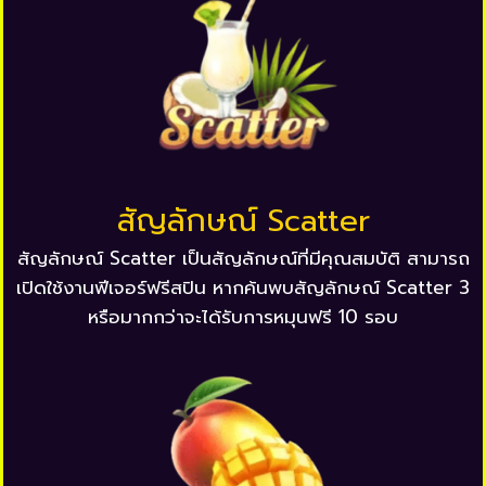
สัญลักษณ์ Scatter
สัญลักษณ์ Scatter เป็นสัญลักษณ์ที่มีคุณสมบัติ สามารถ
เปิดใช้งานฟีเจอร์ฟรีสปิน หากค้นพบสัญลักษณ์ Scatter 3
หรือมากกว่าจะได้รับการหมุนฟรี 10 รอบ