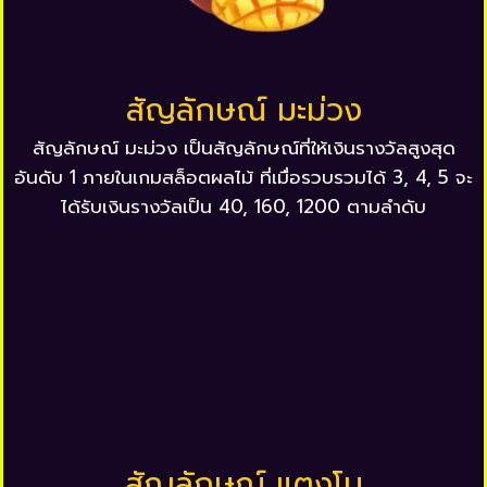
สัญลักษณ์ มะม่วง
สัญลักษณ์ มะม่วง เป็นสัญลักษณ์ที่ให้เงินรางวัลสูงสุด
อันดับ 1 ภายในเกมสล็อตผลไม้ ที่เมื่อรวบรวมได้ 3, 4, 5 จะ
ได้รับเงินรางวัลเป็น 40, 160, 1200 ตามลำดับ
สัญลักษณ์ แตงโม