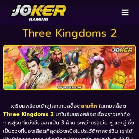
Three Kingdoms 2
เตรียมพร้อมเข้าสู่โลกเกมสล็อต
สามก๊ก
ในเกมสล็อต
Three Kingdoms 2
มาในธีมของสล็อตเรื่องราวเล่าถึง
การสู้รบที่แบ่งจีนออกเป็น 3 ฝ่าย ระหว่างรัฐเว่ย ซู่ และอู่ ซึ่ง
เป็นช่วงที่นองเลือดที่สุดช่วงหนึ่งในประวัติศาสตร์จีน เขาได้