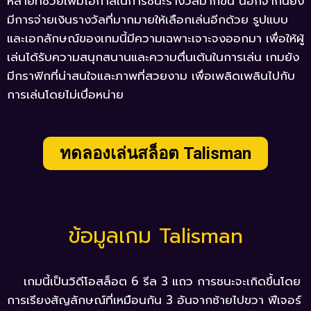
หลายที่ช่วยเพิ่มโอกาสในการชนะรางวัลมากขึ้น นอกจากนี้ยัง
มีการจ่ายเงินรางวัลที่มากมายให้เลือกเล่นอีกด้วย รูปแบบ
และเอกลักษณ์ของเกมนี้มีความเฉพาะเจาะจงออกมา เพื่อให้ผู้
เล่นได้รับความสนุกสนานและความตื่นเต้นในการเล่น เกมยัง
มีกราฟิกที่น่าสนใจและภาพที่สวยงาม เพื่อเพลิดเพลินไปกับ
การเล่นโดยไม่เบื่อหน่าย
ทดลองเล่นสล็อต Talisman
ข้อมูลเกม Talisman
เกมนี้เป็นวิดีโอสล็อต 6 รีล 3 แถว การชนะจะเกิดขึ้นโดย
การเรียงสัญลักษณ์ที่เหมือนกัน 3 อันจากซ้ายไปขวา ฟีเจอร์