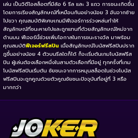
เล่น เป็นวิดีโอสล็อตที่มีล้อ 6 รีล และ 3 แถว การชนะเกิดขึ้น
โดยการเรียงสัญลักษณ์ที่เหมือนกันอย่างน้อย 3 อันจากซ้าย
ไปขวา คุณสมบัติพิเศษเกมมีฟีเจอร์การร่วงหล่นทำให้
สัญลักษณ์ที่ชนะหายไปและถูกแทนที่ด้วยสัญลักษณ์ใหม่จาก
ด้านบน ฟีเจอร์นี้ช่วยเพิ่มโอกาสในการชนะรางวัล มาพร้อม
คุณสมบัติ
ฟีเจอร์ฟรีสปิน
เมื่อสัญลักษณ์โบนัสฟรีสปินปราก
ฎขึ้นอย่างน้อย 4 ตัวบนรีลใดก็ได้ ก็จะเริ่มต้นเกมโบนัสฟรีส
ปิน ผู้เล่นต้องเลือกหนึ่งในสามตัวเลือกที่มีอยู่ ทุกครั้งที่เกม
โบนัสฟรีสปินเริ่มต้น ชัยชนะจากการหมุนสล็อตในช่วงโบนัส
ฟรีสปินจะถูกคูณด้วยตัวคูณชัยชนะปัจจุบันที่อยู่ที่ 3 หรือ
มากกว่า