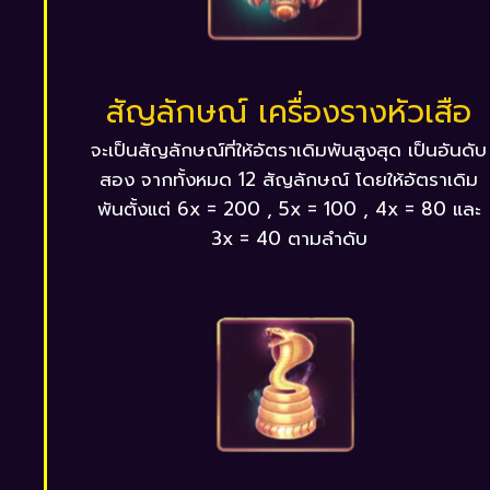
สัญลักษณ์ เครื่องรางหัวเสือ
จะเป็นสัญลักษณ์ที่ให้อัตราเดิมพันสูงสุด เป็นอันดับ
สอง จากทั้งหมด 12 สัญลักษณ์ โดยให้อัตราเดิม
พันตั้งแต่ 6x = 200 , 5x = 100 , 4x = 80 และ
3x = 40 ตามลำดับ