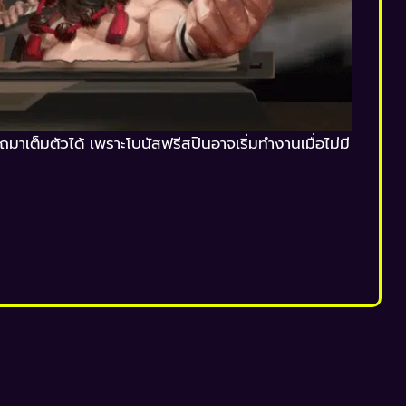
ถมาเต็มตัวได้ เพราะโบนัสฟรีสปินอาจเริ่มทำงานเมื่อไม่มี