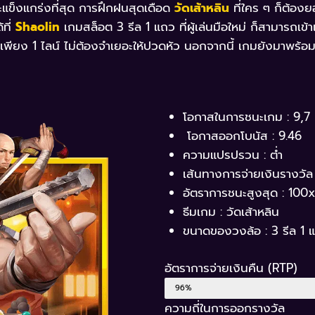
แข็งแกร่งที่สุด การฝึกฝนสุดเดือด
วัดเส้าหลิน
ที่ใคร ๆ ก็ต้องย
้ที่
Shaolin
เกมสล็อต 3 รีล 1 แถว ที่ผู้เล่นมือใหม่ ก็สามารถเข
ะเพียง 1 ไลน์ ไม่ต้องจำเยอะให้ปวดหัว นอกจากนี้ เกมยังมาพร้
โอกาสในการชนะเกม : 9,7
โอกาสออกโบนัส : 9.46
ความแปรปรวน : ต่ำ
เส้นทางการจ่ายเงินรางวัล 
อัตราการชนะสูงสุด : 100x
ธีมเกม : วัดเส้าหลิน
ขนาดของวงล้อ : 3 รีล 1 
อัตราการจ่ายเงินคืน (RTP)
Return to Player
96%
ความถี่ในการออกรางวัล