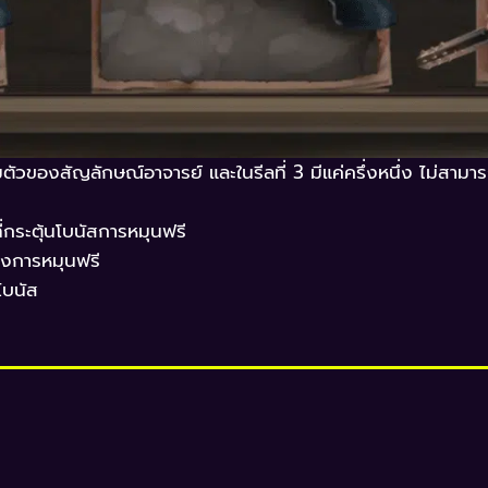
็มตัวของสัญลักษณ์อาจารย์ และในรีลที่ 3 มีแค่ครึ่งหนึ่ง ไม่สามาร
่กระตุ้นโบนัสการหมุนฟรี
่างการหมุนฟรี
โบนัส