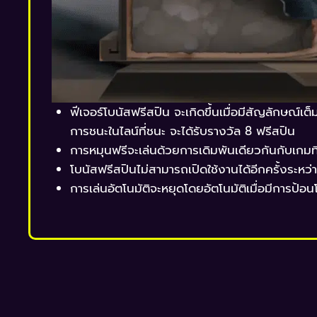
ฟีเจอร์โบนัสฟรีสปิน จะเกิดขึ้นเมื่อมีสัญลักษณ์เต
การชนะในไลน์ที่ชนะ จะได้รับรางวัล 8 ฟรีสปิน
การหมุนฟรีจะเล่นด้วยการเดิมพันเดียวกันกับเกมที
โบนัสฟรีสปินไม่สามารถเปิดใช้งานได้อีกครั้งระหว
การเล่นอัตโนมัติจะหยุดโดยอัตโนมัติเมื่อมีการป้อน