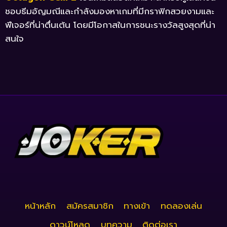
ชอบธีมอัญมณีและกำลังมองหาเกมที่มีกราฟิกสวยงามและ
ฟีเจอร์ที่น่าตื่นเต้น โดยมีโอกาสในการชนะรางวัลสูงสุดที่น่า
สนใจ
หน้าหลัก
สมัครสมาชิก
ทางเข้า
ทดลองเล่น
ดาวน์โหลด
บทความ
ติดต่อเรา