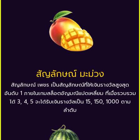
สัญลักษณ์ มะม่วง
สัญลักษณ์ เพชร เป็นสัญลักษณ์ที่ให้เงินรางวัลสูงสุด
อันดับ 1 ภายในเกมสล็อตอัญมณีแปดเหลี่ยม ที่เมื่อรวบรวม
ได้ 3, 4, 5 จะได้รับเงินรางวัลเป็น 15, 150, 1000 ตาม
ลำดับ