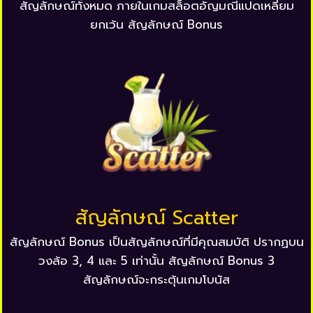
สัญลักษณ์ทั้งหมด ภายในเกมสล็อตอัญมณีแปดเหลี่ยม
ยกเว้น สัญลักษณ์ Bonus
สัญลักษณ์ Scatter
สัญลักษณ์ Bonus เป็นสัญลักษณ์ที่มีคุณสมบัติ ปรากฏบน
วงล้อ 3, 4 และ 5 เท่านั้น สัญลักษณ์ Bonus 3
สัญลักษณ์จะกระตุ้นเกมโบนัส