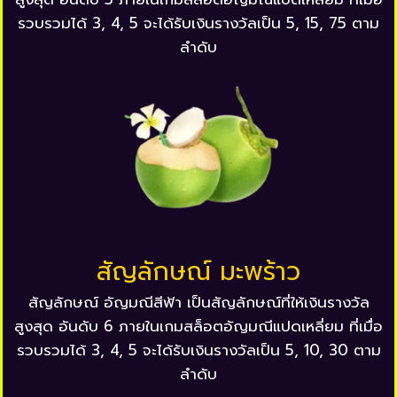
รวบรวมได้ 3, 4, 5 จะได้รับเงินรางวัลเป็น 5, 15, 75 ตาม
ลำดับ
สัญลักษณ์ มะพร้าว
สัญลักษณ์ อัญมณีสีฟ้า เป็นสัญลักษณ์ที่ให้เงินรางวัล
สูงสุด อันดับ 6 ภายในเกมสล็อตอัญมณีแปดเหลี่ยม ที่เมื่อ
รวบรวมได้ 3, 4, 5 จะได้รับเงินรางวัลเป็น 5, 10, 30 ตาม
ลำดับ