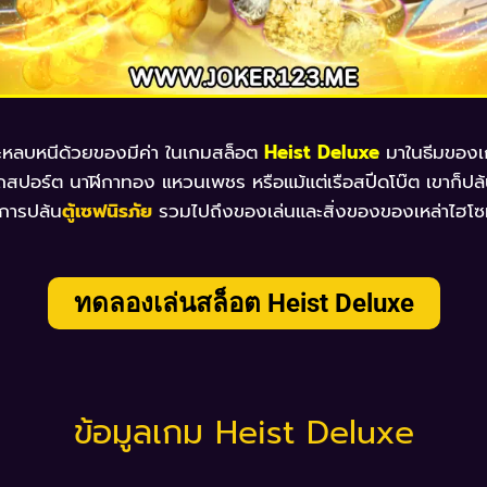
ะหลบหนีด้วยของมีค่า ในเกมสล็อต
Heist Deluxe
มาในธีมของเก
็นรถสปอร์ต นาฬิกาทอง แหวนเพชร หรือแม้แต่เรือสปีดโบ๊ต เขาก็ปล
ะการปล้น
ตู้เซฟนิรภัย
รวมไปถึงของเล่นและสิ่งของของเหล่าไฮโซท
ทดลองเล่นสล็อต Heist Deluxe
ข้อมูลเกม Heist Deluxe