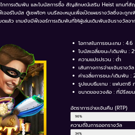
การเดิมพัน และโบนัสการซื้อ สัญลักษณ์เสริม Heist แทนที่สั
จอร์โบนัส ตู้เซฟใดๆ บนรีลจะหมุนเพื่อเปิดเผยรางวัลซึ่งจะถูกเพิ่
งหมดแล้ว เกมยังมีฟีเจอร์การเดิมพันที่ให้ผู้เล่นเดิมพันเงินรางวั
โอกาสในการชนะเกม : 4.6
โบนัสเฉลี่ยชนะ/เดิมพัน : 2
ความแปรปรวน : ต่ำ
เส้นทางการจ่ายเงินรางวัล :
ค่าเฉลี่ยการชนะ/เดิมพัน : 
รูปแบบธีมเกม : แฟนตาซี 
ขนาดของวงล้อ : ที่มีรีลข
อัตราการจ่ายเงินคืน (RTP)
Return to Player
96%
ความถี่ในการออกรางวัล
Hit Frequency
34%