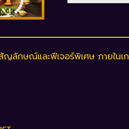
สัญลักษณ์และฟีเจอร์พิเศษ ภายในเ