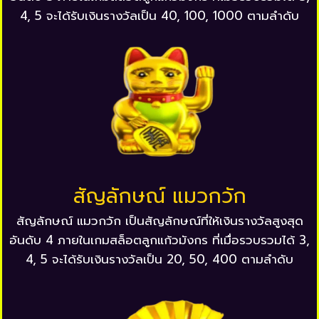
4, 5 จะได้รับเงินรางวัลเป็น 40, 100, 1000 ตามลำดับ
สัญลักษณ์ แมวกวัก
สัญลักษณ์ แมวกวัก เป็นสัญลักษณ์ที่ให้เงินรางวัลสูงสุด
อันดับ 4 ภายในเกมสล็อตลูกแก้วมังกร ที่เมื่อรวบรวมได้ 3,
4, 5 จะได้รับเงินรางวัลเป็น 20, 50, 400 ตามลำดับ