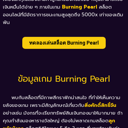
เงินหมื่นได้ง่าย ๆ ภายในเกม
Burning Pearl
สล็อต
ออนไลน์ที่มีอัตราการชนะเกมสูงสุดถึง 5000x เท่าของเดิม
พัน
ทดลองเล่นสล็อต Burning Pearl
ข้อมูลเกม Burning Pearl
พบกับสล็อตที่มีภาพสีกราฟิกน่าสนใจ ที่ทำให้เห็นความ
ขลังของเกม เพราะมีสัญลักษณ์เกี่ยวกับ
สิ่งศักดิ์สิทธิ์จีน
อย่างเช่น มังกรที่จะเรียกทรัพย์สินเงินทองมาให้มากมาย ถ้า
คุณกำลังมองหารางวัลใหญ่ ต้องไม่พลาดเกมสล็อต
ลูก