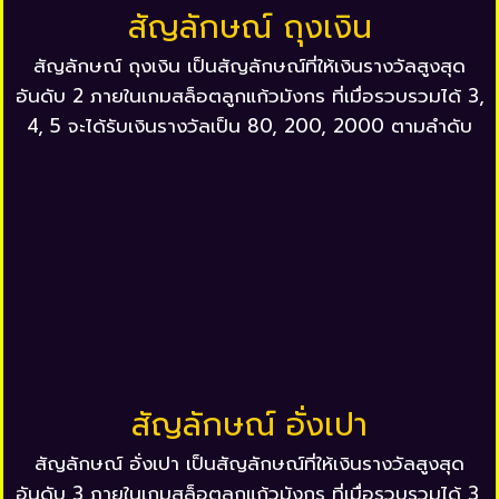
สัญลักษณ์ ถุงเงิน
สัญลักษณ์ ถุงเงิน เป็นสัญลักษณ์ที่ให้เงินรางวัลสูงสุด
อันดับ 2 ภายในเกมสล็อตลูกแก้วมังกร ที่เมื่อรวบรวมได้ 3,
4, 5 จะได้รับเงินรางวัลเป็น 80, 200, 2000 ตามลำดับ
สัญลักษณ์ อั่งเปา
สัญลักษณ์ อั่งเปา เป็นสัญลักษณ์ที่ให้เงินรางวัลสูงสุด
อันดับ 3 ภายในเกมสล็อตลูกแก้วมังกร ที่เมื่อรวบรวมได้ 3,