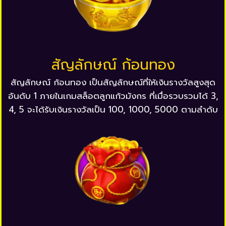
สัญลักษณ์ ก้อนทอง
สัญลักษณ์ ก้อนทอง เป็นสัญลักษณ์ที่ให้เงินรางวัลสูงสุด
อันดับ 1 ภายในเกมสล็อตลูกแก้วมังกร ที่เมื่อรวบรวมได้ 3,
4, 5 จะได้รับเงินรางวัลเป็น 100, 1000, 5000 ตามลำดับ