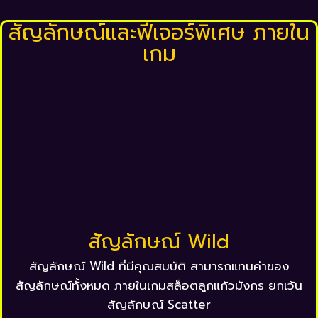
สัญลักษณ์และฟีเจอร์พิเศษ ภายใน
เกม
สัญลักษณ์ Wild
สัญลักษณ์ Wild ที่มีคุณสมบัติ สามารถแทนค่าของ
สัญลักษณ์ทั้งหมด ภายในเกมสล็อตลูกแก้วมังกร ยกเว้น
สัญลักษณ์ Scatter