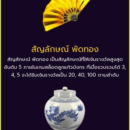
สัญลักษณ์ พัดทอง
สัญลักษณ์ พัดทอง เป็นสัญลักษณ์ที่ให้เงินรางวัลสูงสุด
อันดับ 5 ภายในเกมสล็อตลูกแก้วมังกร ที่เมื่อรวบรวมได้ 3,
4, 5 จะได้รับเงินรางวัลเป็น 20, 40, 100 ตามลำดับ