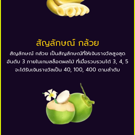
สัญลักษณ์ กล้วย
สัญลักษณ์ กล้วย เป็นสัญลักษณ์ที่ให้เงินรางวัลสูงสุด
อันดับ 3 ภายในเกมสล็อตผลไม้ ที่เมื่อรวบรวมได้ 3, 4, 5
จะได้รับเงินรางวัลเป็น 40, 100, 400 ตามลำดับ