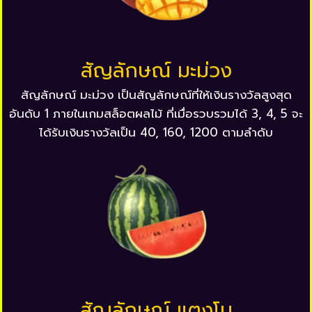
สัญลักษณ์ มะม่วง
สัญลักษณ์ มะม่วง เป็นสัญลักษณ์ที่ให้เงินรางวัลสูงสุด
อันดับ 1 ภายในเกมสล็อตผลไม้ ที่เมื่อรวบรวมได้ 3, 4, 5 จะ
ได้รับเงินรางวัลเป็น 40, 160, 1200 ตามลำดับ
สัญลักษณ์ แตงโม