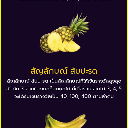
สัญลักษณ์ สับปะรด
สัญลักษณ์ สับปะรด เป็นสัญลักษณ์ที่ให้เงินรางวัลสูงสุด
อันดับ 3 ภายในเกมสล็อตผลไม้ ที่เมื่อรวบรวมได้ 3, 4, 5
จะได้รับเงินรางวัลเป็น 40, 100, 400 ตามลำดับ