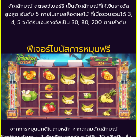
สัญลักษณ์ สตรอว์เบอร์รี เป็นสัญลักษณ์ที่ให้เงินรางวัล
สูงสุด อันดับ 5 ภายในเกมสล็อตผลไม้ ที่เมื่อรวบรวมได้ 3,
4, 5 จะได้รับเงินรางวัลเป็น 30, 80, 200 ตามลำดับ
ฟีเจอร์โบนัสการหมุนฟรี
จากการหมุนปกติในเกมหลัก หากสะสมสัญลักษณ์