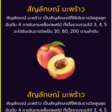
สัญลักษณ์ มะพร้าว
สัญลักษณ์ มะพร้าว เป็นสัญลักษณ์ที่ให้เงินรางวัลสูงสุด
อันดับ 4 ภายในเกมสล็อตผลไม้ ที่เมื่อรวบรวมได้ 3, 4, 5
จะได้รับเงินรางวัลเป็น 30, 80, 200 ตามลำดับ
สัญลักษณ์ มะพร้าว
สัญลักษณ์ มะพร้าว เป็นสัญลักษณ์ที่ให้เงินรางวัลสูงสุด
อันดับ 4 ภายในเกมสล็อตผลไม้ ที่เมื่อรวบรวมได้ 3, 4, 5