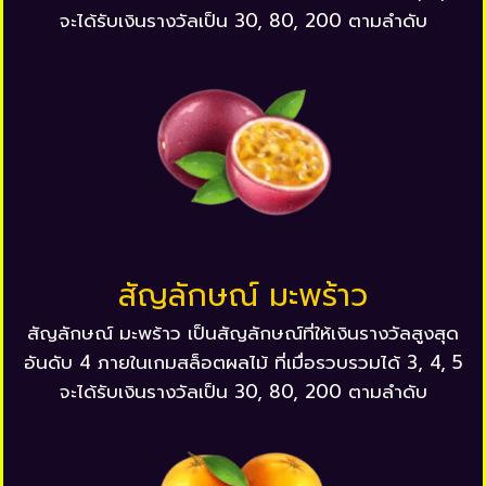
จะได้รับเงินรางวัลเป็น 30, 80, 200 ตามลำดับ
สัญลักษณ์ มะพร้าว
สัญลักษณ์ มะพร้าว เป็นสัญลักษณ์ที่ให้เงินรางวัลสูงสุด
อันดับ 4 ภายในเกมสล็อตผลไม้ ที่เมื่อรวบรวมได้ 3, 4, 5
จะได้รับเงินรางวัลเป็น 30, 80, 200 ตามลำดับ