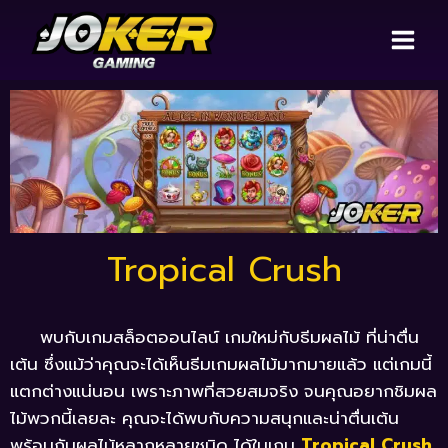
Tropical Crush
พบกับเกมสล็อตออนไลน์ เกมใหม่กับธีมผลไม้ ที่น่าตื่น
เต้น ซึ่งแม้ว่าคุณจะได้เห็นธีมเกมผลไม้มากมายแล้ว แต่เกมนี้
แตกต่างแน่นอน เพราะภาพที่สวยสมจริง จนคุณอยากชิมผล
ไม้พวกนี้เลยละ คุณจะได้พบกับความสนุกและน่าตื่นเต้น
พร้อมกับผลไม้หลากหลายชนิด ได้ในเกม
Tropical Crush